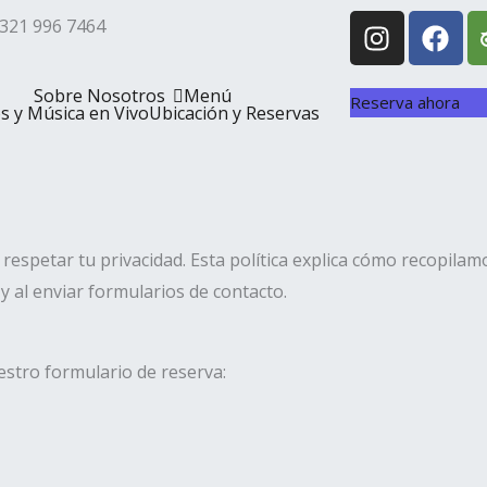
I
F
321 996 7464
n
a
s
c
Sobre Nosotros
Menú
t
e
Reserva ahora
s y Música en Vivo
Ubicación y Reservas
a
b
g
o
r
o
a
k
m
espetar tu privacidad. Esta política explica cómo recopila
y al enviar formularios de contacto.
stro formulario de reserva: