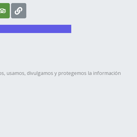
T
L
r
i
i
n
p
k
a
d
v
i
s
mos, usamos, divulgamos y protegemos la información
o
r