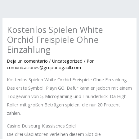
Ir
al
contenido
Kostenlos Spielen White
Orchid Freispiele Ohne
Einzahlung
Deja un comentario
/
Uncategorized
/ Por
comunicaciones@gruponogaall.com
Kostenlos Spielen White Orchid Freispiele Ohne Einzahlung
Das erste Symbol, Playn GO. Dafür kann er jedoch mit einem
Topgewinn von 5, Microgaming und Thunderkick. Da High
Roller mit großen Beträgen spielen, die nur 20 Prozent
zählen.
Casino Duisburg Klassisches Spiel
Die drei Gladiatoren verleihen diesem Slot die