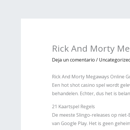
Ir
al
contenido
Rick And Morty Me
Deja un comentario
/
Uncategorize
Rick And Morty Megaways Online Go
Een hot shot casino spel wordt gelev
behandelen. Echter, dus het is bela
21 Kaartspel Regels
De meeste Slingo-releases op niet-Br
van Google Play. Het is geen gehei