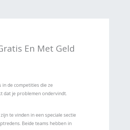
ratis En Met Geld
 in de competities die ze
kt dat je problemen ondervindt.
ijn te vinden in een speciale sectie
optredens. Beide teams hebben in