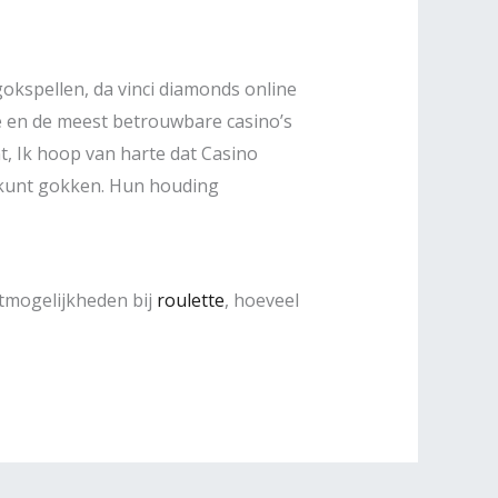
okspellen, da vinci diamonds online
te en de meest betrouwbare casino’s
t, Ik hoop van harte dat Casino
 kunt gokken. Hun houding
zetmogelijkheden bij
roulette
, hoeveel